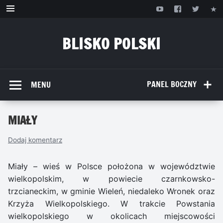
Przejdź
do
treści
BLISKO POLSKI
www.bliskopolski.pl
PANEL BOCZNY
MENU
MIAŁY
Dodaj komentarz
Miały – wieś w Polsce położona w województwie
wielkopolskim, w powiecie czarnkowsko-
trzcianeckim, w gminie Wieleń, niedaleko Wronek oraz
Krzyża Wielkopolskiego. W trakcie Powstania
wielkopolskiego w okolicach miejscowości