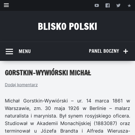
Przejdź
do
treści
BLISKO POLSKI
www.bliskopolski.pl
PANEL BOCZNY
MENU
GORSTKIN-WYWIÓRSKI MICHAŁ
Dodaj komentarz
Michał Gorstkin-Wywiórski – ur. 14 marca 1861 w
Warszawie, zm. 30 maja 1926 w Berlinie – malarz
naturalista i marynista. Był synem rosyjskiego oficera.
Studiował w Akademii Monachijskiej (1883087) oraz
terminował u Józefa Brandta i Alfreda Wierusza-