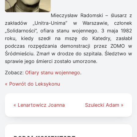
Mieczysław Radomski – ślusarz z
zakładów „Unitra-Unima” w Warszawie, członek
„Solidarności”, ofiara stanu wojennego. 3 maja 1982
roku, kiedy szedł na mszę do Katedry, zasłabł
podczas rozpędzania demonstracji przez ZOMO w
Śródmieściu. Zmarł w drodze do szpitala. Śledztwo w
sprawie jego śmierci zostało umorzone.
Zobacz:
Ofiary stanu wojennego
.
« Powrót do Leksykonu
Nawigacja
« Lenartowicz Joanna
Szulecki Adam »
wpisu