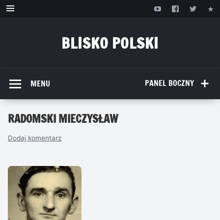
Przejdź
do
treści
BLISKO POLSKI
www.bliskopolski.pl
PANEL BOCZNY
MENU
RADOMSKI MIECZYSŁAW
Dodaj komentarz