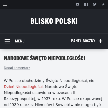
Przejdź
do
treści
BLISKO POLSKI
www.bliskopolski.pl
PANEL BOCZNY
MENU
NARODOWE ŚWIĘTO NIEPODLEGŁOŚCI
Dodaj komentarz
W Polsce obchodzimy Święto Niepodległości, nie
Dzień Niepodległości
. Narodowe Święto
Niepodległości ustawiono w czasach II
Rzeczypospolitej, w 1937 roku. W Polsce okupowanej
od 1939 r. przez Niemców i Sowietów nie mogło być