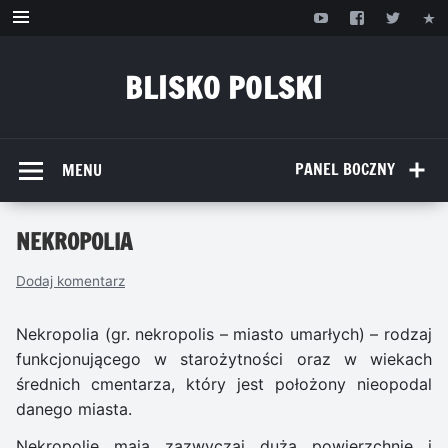
Przejdź
do
treści
BLISKO POLSKI
www.bliskopolski.pl
PANEL BOCZNY
MENU
NEKROPOLIA
Dodaj komentarz
Nekropolia (gr. nekropolis – miasto umarłych) – rodzaj
funkcjonującego w starożytności oraz w wiekach
średnich cmentarza, który jest położony nieopodal
danego miasta.
Nekropolie mają zazwyczaj dużą powierzchnię i