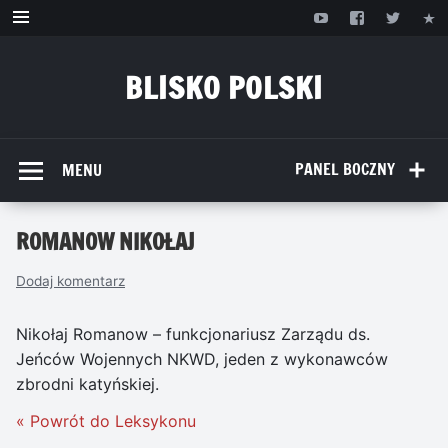
Przejdź
do
treści
BLISKO POLSKI
www.bliskopolski.pl
PANEL BOCZNY
MENU
ROMANOW NIKOŁAJ
Dodaj komentarz
Nikołaj Romanow – funkcjonariusz Zarządu ds.
Jeńców Wojennych NKWD, jeden z wykonawców
zbrodni katyńskiej.
« Powrót do Leksykonu