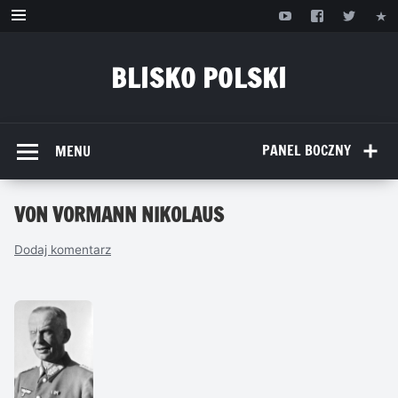
Przejdź
do
treści
BLISKO POLSKI
www.bliskopolski.pl
PANEL BOCZNY
MENU
VON VORMANN NIKOLAUS
Dodaj komentarz