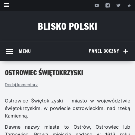
Przejdź
do
treści
BLISKO POLSKI
www.bliskopolski.pl
PANEL BOCZNY
MENU
OSTROWIEC ŚWIĘTOKRZYSKI
Dodaj komentarz
Ostrowiec Świętokrzyski – miasto w województwie
świętokrzyskim, w powiecie ostrowieckim, nad rzeką
Kamienną.
Dawne nazwy miasta to Ostrów, Ostrowiec lub
Tarnowiec. Prawa miejskie nadano w 1613 roku