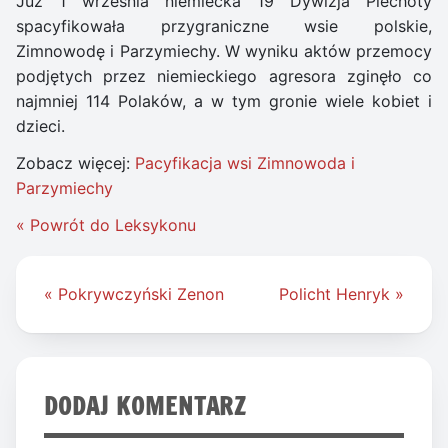
Już 1 września niemiecka 19 Dywizja Piechoty
spacyfikowała przygraniczne wsie polskie,
Zimnowodę i Parzymiechy. W wyniku aktów przemocy
podjętych przez niemieckiego agresora zginęło co
najmniej 114 Polaków, a w tym gronie wiele kobiet i
dzieci.
Zobacz więcej:
Pacyfikacja wsi Zimnowoda i
Parzymiechy
« Powrót do Leksykonu
Nawigacja
« Pokrywczyński Zenon
Policht Henryk »
wpisu
DODAJ KOMENTARZ