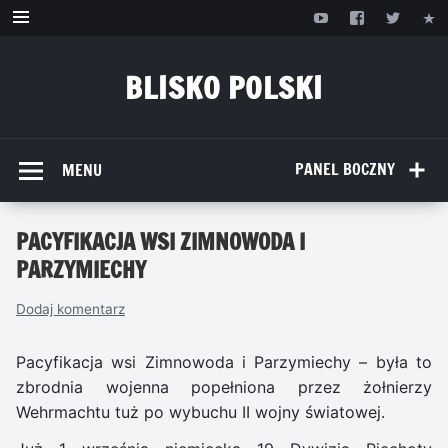
Przejdź
do
treści
BLISKO POLSKI
www.bliskopolski.pl
PANEL BOCZNY
MENU
PACYFIKACJA WSI ZIMNOWODA I
PARZYMIECHY
Dodaj komentarz
Pacyfikacja wsi Zimnowoda i Parzymiechy – była to
zbrodnia wojenna popełniona przez żołnierzy
Wehrmachtu tuż po wybuchu II wojny światowej.