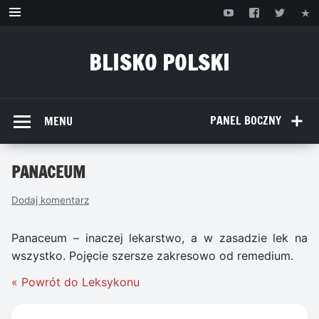
Przejdź
do
treści
BLISKO POLSKI
www.bliskopolski.pl
PANEL BOCZNY
MENU
PANACEUM
Dodaj komentarz
Panaceum – inaczej lekarstwo, a w zasadzie lek na
wszystko. Pojęcie szersze zakresowo od remedium.
« Powrót do Leksykonu