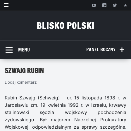
Przejdź
do
treści
BLISKO POLSKI
www.bliskopolski.pl
PANEL BOCZNY
MENU
SZWAJG RUBIN
Dodaj komentarz
Rubin Szwajg (Schweig) – ur. 15 listopada 1898 r. w
Jarosławiu zm. 19 kwietnia 1992 r. w Izraelu, krwawy
stalinowski sędzia wojskowy pochodzenia
żydowskiego. Był majorem Naczelnej Prokuratury
Wojskowej, odpowiedzialnym za sprawy szczególne.