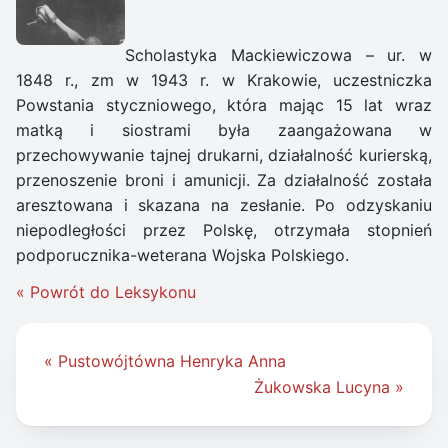
Scholastyka Mackiewiczowa – ur. w
1848 r., zm w 1943 r. w Krakowie, uczestniczka
Powstania styczniowego, która mając 15 lat wraz
matką i siostrami była zaangażowana w
przechowywanie tajnej drukarni, działalność kurierską,
przenoszenie broni i amunicji. Za działalność została
aresztowana i skazana na zesłanie. Po odzyskaniu
niepodległości przez Polskę, otrzymała stopnień
podporucznika-weterana Wojska Polskiego.
« Powrót do Leksykonu
Nawigacja
« Pustowójtówna Henryka Anna
wpisu
Żukowska Lucyna »