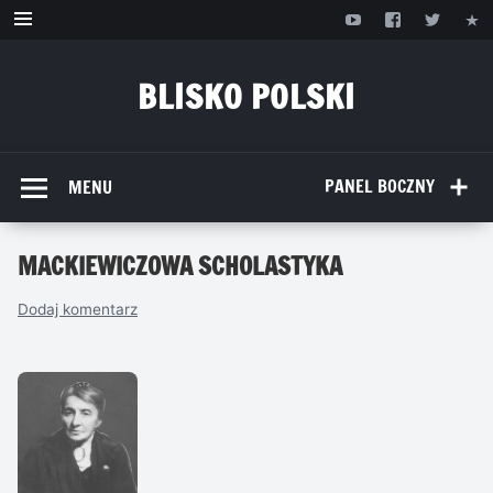
Przejdź
do
treści
BLISKO POLSKI
www.bliskopolski.pl
PANEL BOCZNY
MENU
MACKIEWICZOWA SCHOLASTYKA
Dodaj komentarz