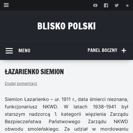
Przejdź
do
treści
BLISKO POLSKI
www.bliskopolski.pl
PANEL BOCZNY
MENU
ŁAZARIENKO SIEMION
Dodaj komentarz
Siemion Łazarienko – ur. 1911 r., data śmierci nieznana,
funkcjonariusz NKWD. W latach 1938-1941 był
starszym nadzorcą 1. kategorii więzienia Zarządu
Bezpieczeństwa Państwowego Zarządu NKWD
obwodu smoleńskiego. Za udział w mordowaniu