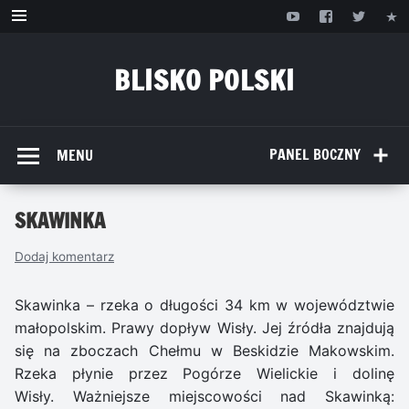
Przejdź
do
treści
BLISKO POLSKI
www.bliskopolski.pl
PANEL BOCZNY
MENU
SKAWINKA
Dodaj komentarz
Skawinka – rzeka o długości 34 km w województwie
małopolskim. Prawy dopływ Wisły. Jej źródła znajdują
się na zboczach Chełmu w Beskidzie Makowskim.
Rzeka płynie przez Pogórze Wielickie i dolinę
Wisły. Ważniejsze miejscowości nad Skawinką: