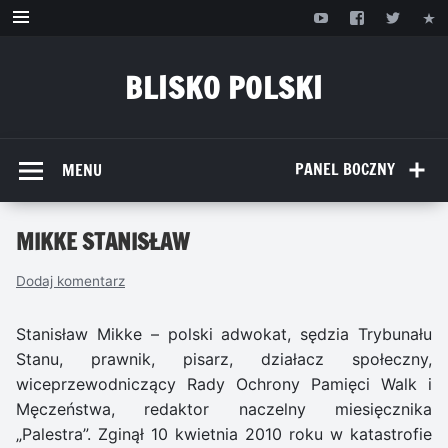
Przejdź
do
treści
BLISKO POLSKI
www.bliskopolski.pl
PANEL BOCZNY
MENU
MIKKE STANISŁAW
Dodaj komentarz
Stanisław Mikke – polski adwokat, sędzia Trybunału
Stanu, prawnik, pisarz, działacz społeczny,
wiceprzewodniczący Rady Ochrony Pamięci Walk i
Męczeństwa, redaktor naczelny miesięcznika
„Palestra”. Zginął 10 kwietnia 2010 roku w katastrofie