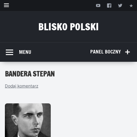
Przejdź
do
treści
BLISKO POLSKI
www.bliskopolski.pl
PANEL BOCZNY
MENU
BANDERA STEPAN
Dodaj komentarz