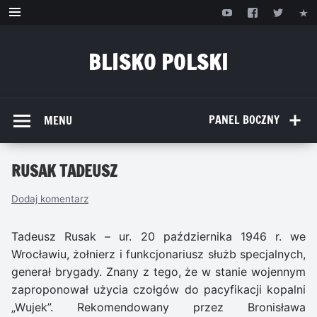
Przejdź
do
treści
BLISKO POLSKI
www.bliskopolski.pl
PANEL BOCZNY
MENU
RUSAK TADEUSZ
Dodaj komentarz
Tadeusz Rusak – ur. 20 października 1946 r. we
Wrocławiu, żołnierz i funkcjonariusz służb specjalnych,
generał brygady. Znany z tego, że w stanie wojennym
zaproponował użycia czołgów do pacyfikacji kopalni
„Wujek”. Rekomendowany przez Bronisława