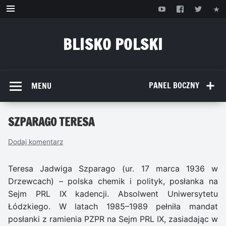
Przejdź
do
treści
BLISKO POLSKI
www.bliskopolski.pl
PANEL BOCZNY
MENU
SZPARAGO TERESA
Dodaj komentarz
Teresa Jadwiga Szparago (ur. 17 marca 1936 w
Drzewcach) – polska chemik i polityk, posłanka na
Sejm PRL IX kadencji. Absolwent Uniwersytetu
Łódzkiego. W latach 1985–1989 pełniła mandat
posłanki z ramienia PZPR na Sejm PRL IX, zasiadając w