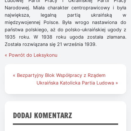
Ludowej Partii Pracy i Ukraińskiej Partii Pracy
Narodowej. Miała charakter centroprawicowy i była
największa, legalną partią ukraińską w
międzywojennej Polsce. Była wrogo nastawiona do
państwa polskiego, aż do polsko-ukraińskiej ugody z
1935 roku. W 1938 roku ugoda została złamana.
Została rozwiązana się 21 września 1939.
« Powrót do Leksykonu
Nawigacja
« Bezpartyjny Blok Współpracy z Rządem
wpisu
Ukraińska Katolicka Partia Ludowa »
DODAJ KOMENTARZ