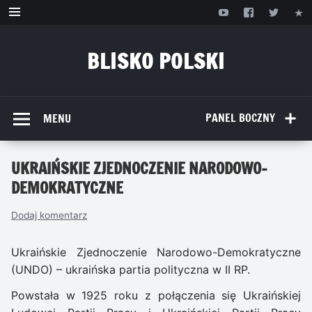
Przejdź
do
treści
BLISKO POLSKI
www.bliskopolski.pl
PANEL BOCZNY
MENU
UKRAIŃSKIE ZJEDNOCZENIE NARODOWO-
DEMOKRATYCZNE
Dodaj komentarz
Ukraińskie Zjednoczenie Narodowo-Demokratyczne
(UNDO) – ukraińska partia polityczna w II RP.
Powstała w 1925 roku z połączenia się Ukraińskiej