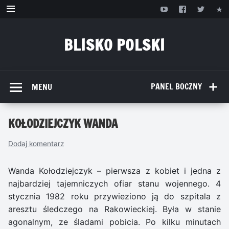
Przejdź
do
treści
BLISKO POLSKI
www.bliskopolski.pl
PANEL BOCZNY
MENU
KOŁODZIEJCZYK WANDA
Dodaj komentarz
Wanda Kołodziejczyk – pierwsza z kobiet i jedna z
najbardziej tajemniczych ofiar stanu wojennego. 4
stycznia 1982 roku przywieziono ją do szpitala z
aresztu śledczego na Rakowieckiej. Była w stanie
agonalnym, ze śladami pobicia. Po kilku minutach