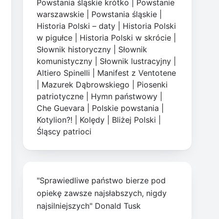
Powstania śląskie krótko
|
Powstanie
warszawskie
|
Powstania śląskie
|
Historia Polski – daty
|
Historia Polski
w pigułce
|
Historia Polski w skrócie
|
Słownik historyczny
|
Słownik
komunistyczny
|
Słownik lustracyjny
|
Altiero Spinelli
|
Manifest z Ventotene
|
Mazurek Dąbrowskiego
|
Piosenki
patriotyczne
|
Hymn państwowy
|
Che Guevara
|
Polskie powstania
|
Kotylion?!
|
Kolędy
|
Bliżej Polski
|
Śląscy patrioci
"Sprawiedliwe państwo bierze pod
opiekę zawsze najsłabszych, nigdy
najsilniejszych" Donald Tusk