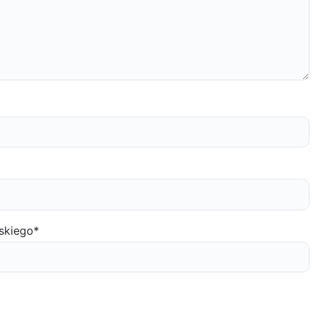
skiego
*