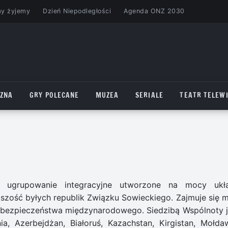
my żyjemy
Dzień Niepodległości
Agenda ONZ 2030
CZNA
GRY POLECANE
MUZEA
SERIALE
TEATR TELEWI
e ugrupowanie integracyjne utworzone na mocy ukł
kszość byłych republik Związku Sowieckiego. Zajmuje się m.
 bezpieczeństwa międzynarodowego. Siedzibą Wspólnoty j
, Azerbejdżan, Białoruś, Kazachstan, Kirgistan, Mołdaw