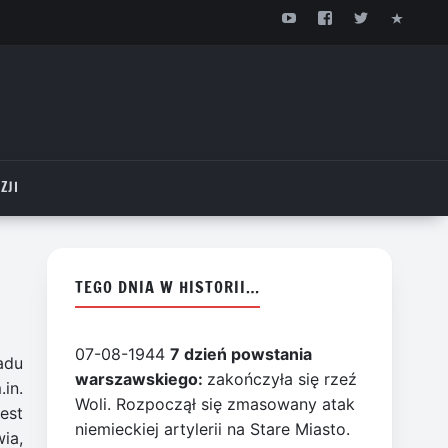
ZJI
TEGO DNIA W HISTORII…
07-08-1944
7 dzień powstania
adu
warszawskiego:
zakończyła się rzeź
in.
Woli. Rozpoczął się zmasowany atak
est
niemieckiej artylerii na Stare Miasto.
ia,