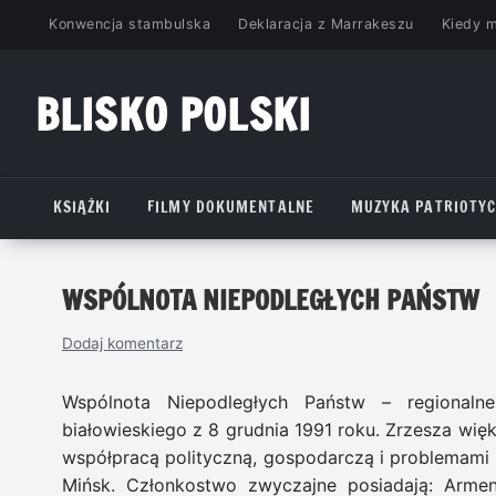
Przejdź
Konwencja stambulska
Deklaracja z Marrakeszu
Kiedy 
do
treści
BLISKO POLSKI
www.bliskopolski.pl
KSIĄŻKI
FILMY DOKUMENTALNE
MUZYKA PATRIOTY
WSPÓLNOTA NIEPODLEGŁYCH PAŃSTW
Dodaj komentarz
Wspólnota Niepodległych Państw – regionaln
białowieskiego z 8 grudnia 1991 roku. Zrzesza wię
współpracą polityczną, gospodarczą i problemami
Mińsk. Członkostwo zwyczajne posiadają: Armenia