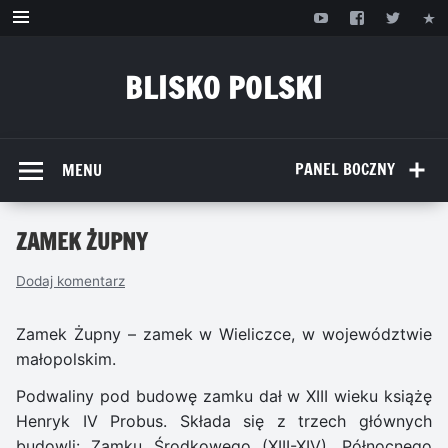
Przejdź
do
treści
BLISKO POLSKI
www.bliskopolski.pl
PANEL BOCZNY
MENU
ZAMEK ŻUPNY
Dodaj komentarz
Zamek Żupny – zamek w Wieliczce, w województwie
małopolskim.
Podwaliny pod budowę zamku dał w XIII wieku książę
Henryk IV Probus. Składa się z trzech głównych
budowli: Zamku Środkowego (XIII-XIV), Północnego