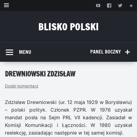
Przejdź
do
treści
BLISKO POLSKI
www.bliskopolski.pl
PANEL BOCZNY
MENU
DREWNIOWSKI ZDZISŁAW
Dodaj komentarz
Zdzisław Drewniowski (ur. 12 maja 1929 w Borysławiu)
– polski polityk. Członek PZPR. W 1976 uzyskał
mandat posła na Sejm PRL VII kadencji. Zasiadał w
Komisji Komunikacji i Łączności. W 1980 uzyskał
reelekcję, zasiadając następnie w tej samej komisji.