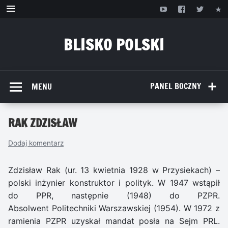
Przejdź
do
treści
BLISKO POLSKI
www.bliskopolski.pl
PANEL BOCZNY
MENU
RAK ZDZISŁAW
Dodaj komentarz
Zdzisław Rak (ur. 13 kwietnia 1928 w Przysiekach) –
polski inżynier konstruktor i polityk. W 1947 wstąpił
do PPR, następnie (1948) do PZPR.
Absolwent Politechniki Warszawskiej (1954). W 1972 z
ramienia PZPR uzyskał mandat posła na Sejm PRL.