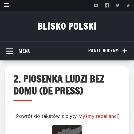
Przejdź
do
treści
BLISKO POLSKI
www.bliskopolski.pl
PANEL BOCZNY
MENU
2. PIOSENKA LUDZI BEZ
DOMU (DE PRESS)
[Powrót do tekstów z płyty
Myśmy rebelianci
]