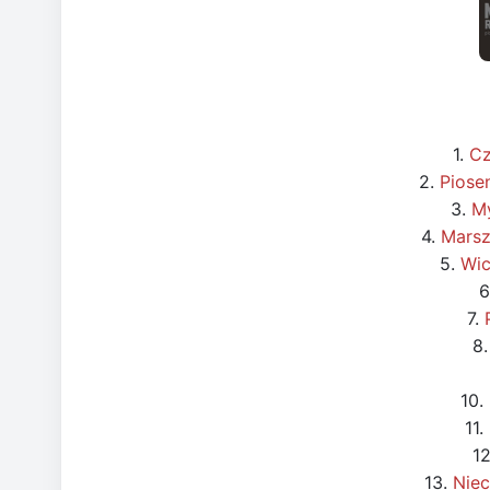
1.
Cz
2.
Piose
3.
My
4.
Marsz
5.
Wic
6
7.
8
10.
11.
1
13.
Niec