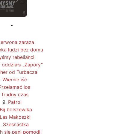
•
erwona zaraza
nka ludzi bez domu
śmy rebelianci
 oddziału „Zapory”
her od Turbacza
.
Wiernie iść
Przełamać los
.
Trudny czas
9.
Patrol
Bij bolszewika
Las Makoszki
2.
Szesnastka
h się pani pomodli