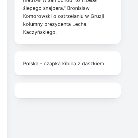
metrów w samochód, to trzeba
ślepego snajpera." Bronisław
Komorowski o ostrzelaniu w Gruzji
kolumny prezydenta Lecha
Kaczyńskiego.
Polska - czapka kibica z daszkiem