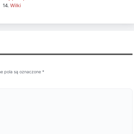
14.
Wilki
 pola są oznaczone
*