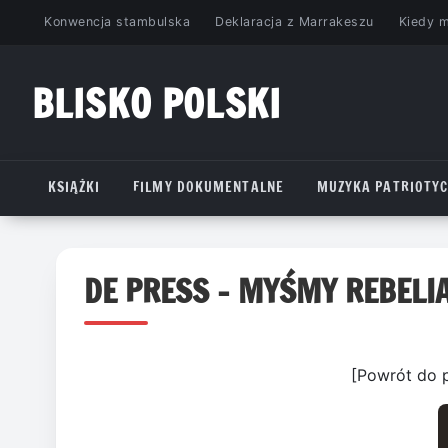
Przejdź
Konwencja stambulska
Deklaracja z Marrakeszu
Kiedy 
do
treści
BLISKO POLSKI
www.bliskopolski.pl
KSIĄŻKI
FILMY DOKUMENTALNE
MUZYKA PATRIOTY
DE PRESS – MYŚMY REBELIA
[Powrót do 