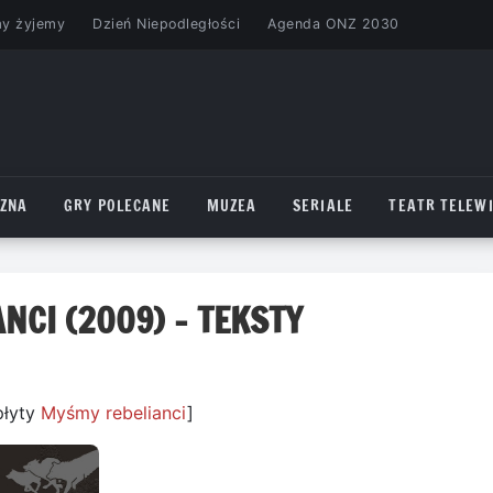
my żyjemy
Dzień Niepodległości
Agenda ONZ 2030
CZNA
GRY POLECANE
MUZEA
SERIALE
TEATR TELEWI
NCI (2009) – TEKSTY
płyty
Myśmy rebelianci
]