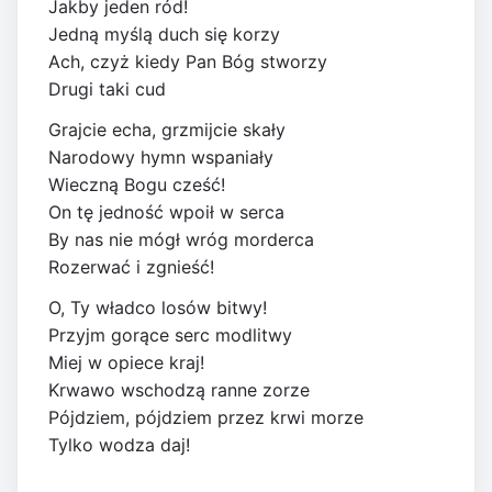
Jakby jeden ród!
Jedną myślą duch się korzy
Ach, czyż kiedy Pan Bóg stworzy
Drugi taki cud
Grajcie echa, grzmijcie skały
Narodowy hymn wspaniały
Wieczną Bogu cześć!
On tę jedność wpoił w serca
By nas nie mógł wróg morderca
Rozerwać i zgnieść!
O, Ty władco losów bitwy!
Przyjm gorące serc modlitwy
Miej w opiece kraj!
Krwawo wschodzą ranne zorze
Pójdziem, pójdziem przez krwi morze
Tylko wodza daj!