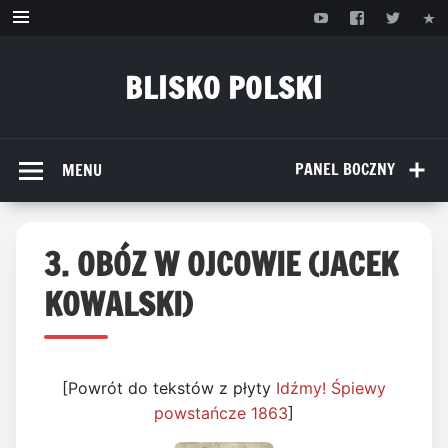
Przejdź
do
treści
BLISKO POLSKI
www.bliskopolski.pl
PANEL BOCZNY
MENU
3. OBÓZ W OJCOWIE (JACEK
KOWALSKI)
[Powrót do tekstów z płyty
Idźmy! Śpiewy
powstańcze 1863
]