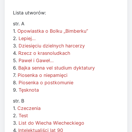
Lista utworów:
str. A
1.
Opowiastka o Bolku „Bimberku”
2.
Lepiej…
3.
Dziesięciu dzielnych harcerzy
4.
Rzecz o krasnoludkach
5.
Paweł i Gaweł…
6.
Bajka senna vel studium dyktatury
7.
Piosenka o niepamięci
8.
Piosenka o postkomunie
9.
Tęsknota
str. B
1.
Czeczenia
2.
Test
3.
List do Wiecha Wiecheckiego
4.
Intelektualiści lat 90