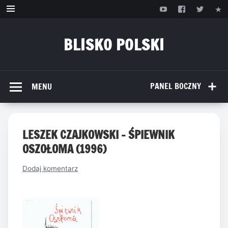
Przejdź
do
treści
BLISKO POLSKI
www.bliskopolski.pl
PANEL BOCZNY
MENU
LESZEK CZAJKOWSKI – ŚPIEWNIK
OSZOŁOMA (1996)
Dodaj komentarz