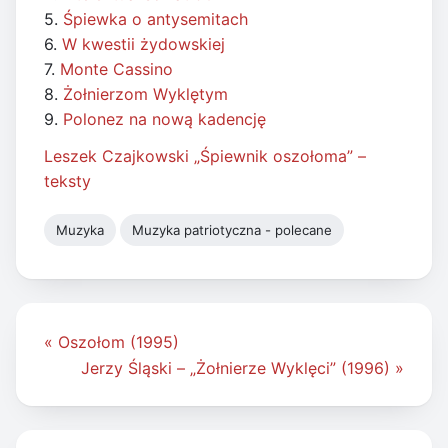
5.
Śpiewka o antysemitach
6.
W kwestii żydowskiej
7.
Monte Cassino
8.
Żołnierzom Wyklętym
9.
Polonez na nową kadencję
Leszek Czajkowski „Śpiewnik oszołoma” –
teksty
Muzyka
Muzyka patriotyczna - polecane
Nawigacja
« Oszołom (1995)
wpisu
Jerzy Śląski – „Żołnierze Wyklęci” (1996) »