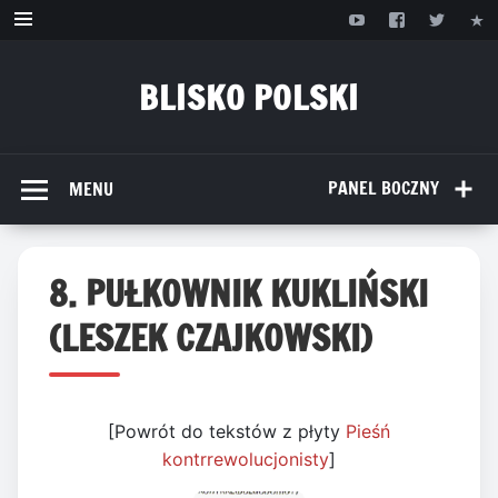
Przejdź
do
treści
BLISKO POLSKI
www.bliskopolski.pl
PANEL BOCZNY
MENU
8. PUŁKOWNIK KUKLIŃSKI
(LESZEK CZAJKOWSKI)
[Powrót do tekstów z płyty
Pieśń
kontrrewolucjonisty
]