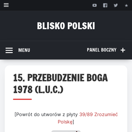
Przejdź
do
treści
BLISKO POLSKI
www.bliskopolski.pl
PANEL BOCZNY
MENU
15. PRZEBUDZENIE BOGA
1978 (L.U.C.)
[Powrót do utworów z płyty
39/89 Zrozumieć
Polskę
]