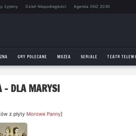
my żyjemy
Dzień Niepodległości
Agenda ONZ 2030
CZNA
GRY POLECANE
MUZEA
SERIALE
TEATR TELEWI
 – DLA MARYSI
tów z płyty
Morowe Panny
]