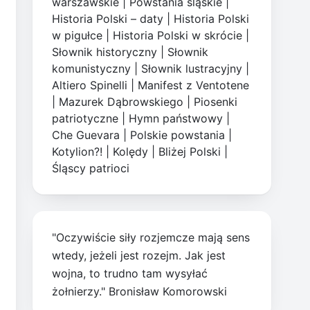
warszawskie
|
Powstania śląskie
|
Historia Polski – daty
|
Historia Polski
w pigułce
|
Historia Polski w skrócie
|
Słownik historyczny
|
Słownik
komunistyczny
|
Słownik lustracyjny
|
Altiero Spinelli
|
Manifest z Ventotene
|
Mazurek Dąbrowskiego
|
Piosenki
patriotyczne
|
Hymn państwowy
|
Che Guevara
|
Polskie powstania
|
Kotylion?!
|
Kolędy
|
Bliżej Polski
|
Śląscy patrioci
"Oczywiście siły rozjemcze mają sens
wtedy, jeżeli jest rozejm. Jak jest
wojna, to trudno tam wysyłać
żołnierzy." Bronisław Komorowski