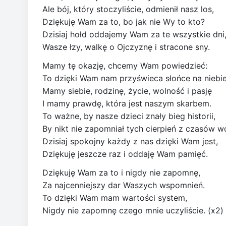
Ale bój, który stoczyliście, odmienił nasz los,
Dziękuję Wam za to, bo jak nie Wy to kto?
Dzisiaj hołd oddajemy Wam za te wszystkie dni
Wasze łzy, walkę o Ojczyznę i stracone sny.
Mamy tę okazję, chcemy Wam powiedzieć:
To dzięki Wam nam przyświeca słońce na niebie
Mamy siebie, rodzinę, życie, wolność i pasję
I mamy prawdę, która jest naszym skarbem.
To ważne, by nasze dzieci znały bieg historii,
By nikt nie zapomniał tych cierpień z czasów w
Dzisiaj spokojny każdy z nas dzięki Wam jest,
Dziękuję jeszcze raz i oddaję Wam pamięć.
Dziękuję Wam za to i nigdy nie zapomnę,
Za najcenniejszy dar Waszych wspomnień.
To dzięki Wam mam wartości system,
Nigdy nie zapomnę czego mnie uczyliście. (x2)