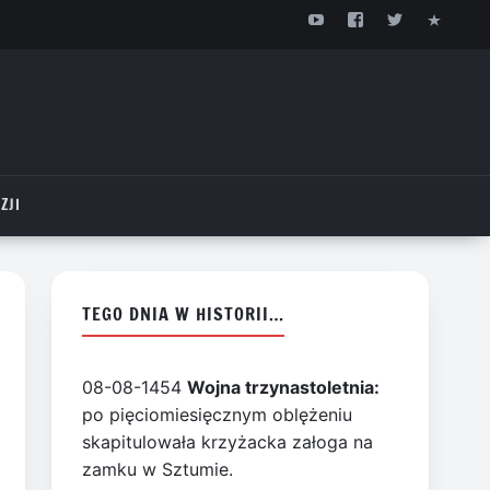
ZJI
TEGO DNIA W HISTORII…
08-08-1454
Wojna trzynastoletnia:
po pięciomiesięcznym oblężeniu
skapitulowała krzyżacka załoga na
zamku w Sztumie.