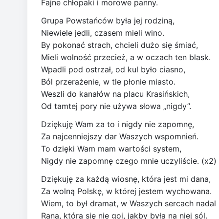
Fajne chłopaki i morowe panny.
Grupa Powstańców była jej rodziną,
Niewiele jedli, czasem mieli wino.
By pokonać strach, chcieli dużo się śmiać,
Mieli wolność przecież, a w oczach ten blask.
Wpadli pod ostrzał, od kul było ciasno,
Ból przerażenie, w tle płonie miasto.
Weszli do kanałów na placu Krasińskich,
Od tamtej pory nie używa słowa „nigdy”.
Dziękuję Wam za to i nigdy nie zapomnę,
Za najcenniejszy dar Waszych wspomnień.
To dzięki Wam mam wartości system,
Nigdy nie zapomnę czego mnie uczyliście. (x2)
Dziękuję za każdą wiosnę, która jest mi dana,
Za wolną Polskę, w której jestem wychowana.
Wiem, to był dramat, w Waszych sercach nadal 
Rana, która się nie goi, jakby była na niej sól.