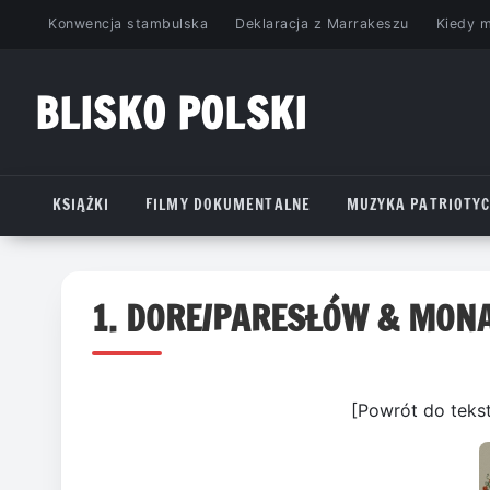
Przejdź
Konwencja stambulska
Deklaracja z Marrakeszu
Kiedy 
do
treści
BLISKO POLSKI
www.bliskopolski.pl
KSIĄŻKI
FILMY DOKUMENTALNE
MUZYKA PATRIOTY
1. DORE/PARESŁÓW & MONA
[Powrót do teks