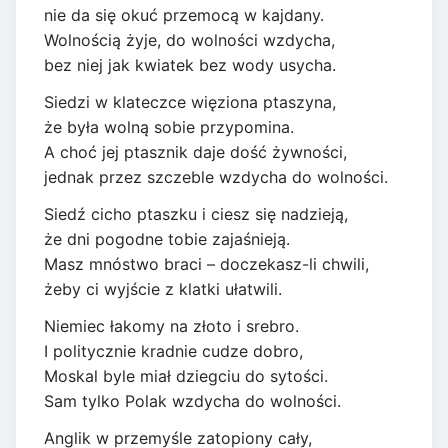
nie da się okuć przemocą w kajdany.
Wolnością żyje, do wolności wzdycha,
bez niej jak kwiatek bez wody usycha.
Siedzi w klateczce więziona ptaszyna,
że była wolną sobie przypomina.
A choć jej ptasznik daje dość żywności,
jednak przez szczeble wzdycha do wolności.
Siedź cicho ptaszku i ciesz się nadzieją,
że dni pogodne tobie zajaśnieją.
Masz mnóstwo braci – doczekasz-li chwili,
żeby ci wyjście z klatki ułatwili.
Niemiec łakomy na złoto i srebro.
I politycznie kradnie cudze dobro,
Moskal byle miał dziegciu dо sytości.
Sam tylko Polak wzdycha dо wolności.
Anglik w przemyśle zatopiony саłу,