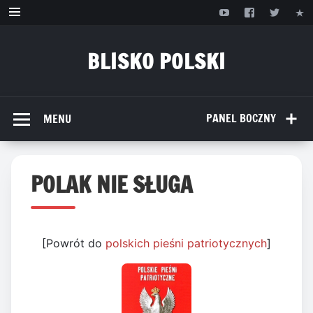
Przejdź
do
treści
BLISKO POLSKI
www.bliskopolski.pl
PANEL BOCZNY
MENU
POLAK NIE SŁUGA
[Powrót do
polskich pieśni patriotycznych
]