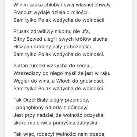
W nim szuka chluby i swej własnej chwały.
Francuz wydaje dzieła о miłości.
Sam tylko Polak wzdycha dо wolności!
Prusak zdradliwy nikomu nie ufa,
Bitny Szwed uległ i swych królów słucha,
Hiszpan oddany cały pobożności.
Sam tylko Polak wzdycha dо wolności.
Sułtan turecki wzdycha do seraju,
Wzszedłszy do niego myśli że jest w raju.
Węgier do wina, а Włoch dо gnuśności.
Sam tylko Polak wzdycha dо wolności.
Tak Orzeł Biały uległy przemocy,
i pognębiony od orła z północy/
Jest przy nadziei, że wolność odzyska,
skoro mu chwila pomyślna zabłyska.
Tak więc, rodacy! Wolności nam trzeba,