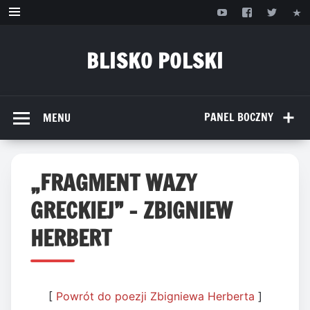
Przejdź
do
treści
BLISKO POLSKI
www.bliskopolski.pl
PANEL BOCZNY
MENU
„FRAGMENT WAZY
GRECKIEJ” – ZBIGNIEW
HERBERT
[
Powrót do poezji Zbigniewa Herberta
]