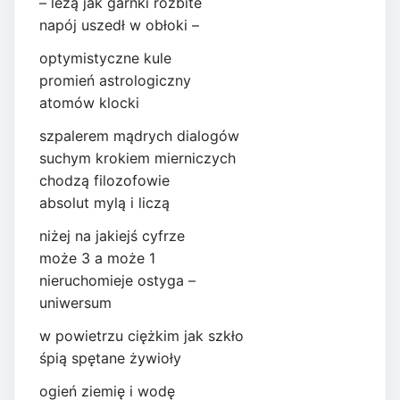
– leżą jak garnki rozbite
napój uszedł w obłoki –
optymistyczne kule
promień astrologiczny
atomów klocki
szpalerem mądrych dialogów
suchym krokiem mierniczych
chodzą filozofowie
absolut mylą i liczą
niżej na jakiejś cyfrze
może 3 a może 1
nieruchomieje ostyga –
uniwersum
w powietrzu ciężkim jak szkło
śpią spętane żywioły
ogień ziemię i wodę