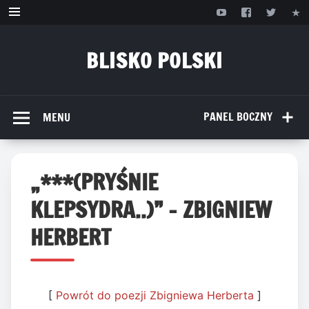
Przejdź
do
treści
BLISKO POLSKI
www.bliskopolski.pl
PANEL BOCZNY
MENU
„***(PRYŚNIE
KLEPSYDRA..)” – ZBIGNIEW
HERBERT
[
Powrót do poezji Zbigniewa Herberta
]