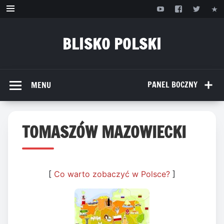
Przejdź
do
treści
BLISKO POLSKI
www.bliskopolski.pl
PANEL BOCZNY
MENU
TOMASZÓW MAZOWIECKI
[
Co warto zobaczyć w Polsce?
]