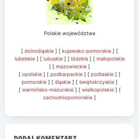
Polskie województwa
[
dolnośląskie
] [
kujawsko-pomorskie
] [
lubelskie
] [
lubuskie
] [
łódzkie
] [
małopolskie
] [
mazowieckie
]
[
opolskie
] [
podkarpackie
] [
podlaskie
] [
pomorskie
] [
śląskie
] [
świętokrzyskie
]
[
warmińsko-mazurskie
] [
wielkopolskie
] [
zachodniopomorskie
]
DODAJ KOMENTARZ