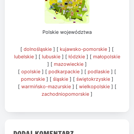
Polskie województwa
[
dolnośląskie
] [
kujawsko-pomorskie
] [
lubelskie
] [
lubuskie
] [
łódzkie
] [
małopolskie
] [
mazowieckie
]
[
opolskie
] [
podkarpackie
] [
podlaskie
] [
pomorskie
] [
śląskie
] [
świętokrzyskie
]
[
warmińsko-mazurskie
] [
wielkopolskie
] [
zachodniopomorskie
]
DODAJ KOMENTARZ