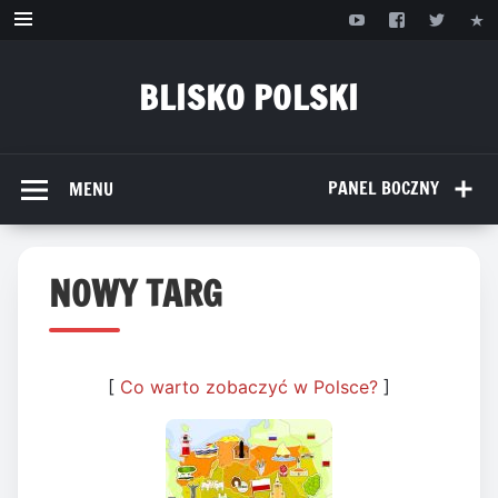
Przejdź
do
treści
BLISKO POLSKI
www.bliskopolski.pl
PANEL BOCZNY
MENU
NOWY TARG
[
Co warto zobaczyć w Polsce?
]