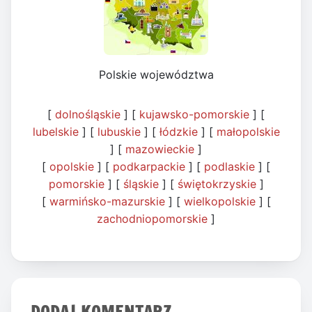
Polskie województwa
[
dolnośląskie
] [
kujawsko-pomorskie
] [
lubelskie
] [
lubuskie
] [
łódzkie
] [
małopolskie
] [
mazowieckie
]
[
opolskie
] [
podkarpackie
] [
podlaskie
] [
pomorskie
] [
śląskie
] [
świętokrzyskie
]
[
warmińsko-mazurskie
] [
wielkopolskie
] [
zachodniopomorskie
]
DODAJ KOMENTARZ