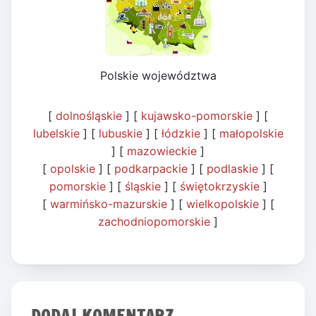
Polskie województwa
[
dolnośląskie
] [
kujawsko-pomorskie
] [
lubelskie
] [
lubuskie
] [
łódzkie
] [
małopolskie
] [
mazowieckie
]
[
opolskie
] [
podkarpackie
] [
podlaskie
] [
pomorskie
] [
śląskie
] [
świętokrzyskie
]
[
warmińsko-mazurskie
] [
wielkopolskie
] [
zachodniopomorskie
]
DODAJ KOMENTARZ