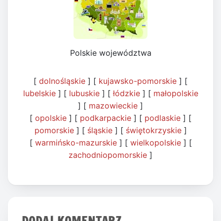
Polskie województwa
[
dolnośląskie
] [
kujawsko-pomorskie
] [
lubelskie
] [
lubuskie
] [
łódzkie
] [
małopolskie
] [
mazowieckie
]
[
opolskie
] [
podkarpackie
] [
podlaskie
] [
pomorskie
] [
śląskie
] [
świętokrzyskie
]
[
warmińsko-mazurskie
] [
wielkopolskie
] [
zachodniopomorskie
]
DODAJ KOMENTARZ