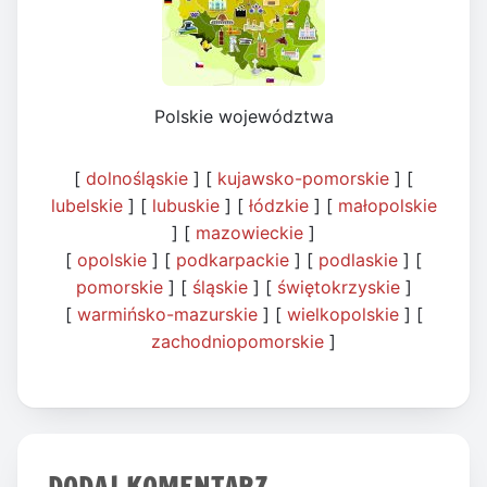
Polskie województwa
[
dolnośląskie
] [
kujawsko-pomorskie
] [
lubelskie
] [
lubuskie
] [
łódzkie
] [
małopolskie
] [
mazowieckie
]
[
opolskie
] [
podkarpackie
] [
podlaskie
] [
pomorskie
] [
śląskie
] [
świętokrzyskie
]
[
warmińsko-mazurskie
] [
wielkopolskie
] [
zachodniopomorskie
]
DODAJ KOMENTARZ