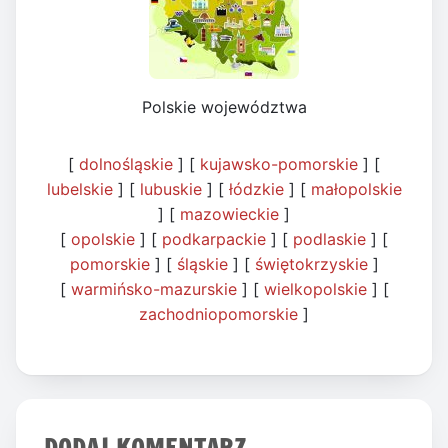
Polskie województwa
[
dolnośląskie
] [
kujawsko-pomorskie
] [
lubelskie
] [
lubuskie
] [
łódzkie
] [
małopolskie
] [
mazowieckie
]
[
opolskie
] [
podkarpackie
] [
podlaskie
] [
pomorskie
] [
śląskie
] [
świętokrzyskie
]
[
warmińsko-mazurskie
] [
wielkopolskie
] [
zachodniopomorskie
]
DODAJ KOMENTARZ