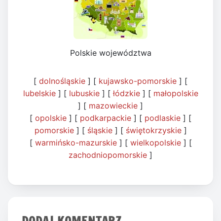
Polskie województwa
[
dolnośląskie
] [
kujawsko-pomorskie
] [
lubelskie
] [
lubuskie
] [
łódzkie
] [
małopolskie
] [
mazowieckie
]
[
opolskie
] [
podkarpackie
] [
podlaskie
] [
pomorskie
] [
śląskie
] [
świętokrzyskie
]
[
warmińsko-mazurskie
] [
wielkopolskie
] [
zachodniopomorskie
]
DODAJ KOMENTARZ