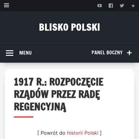
Przejdź
do
treści
BLISKO POLSKI
www.bliskopolski.pl
PANEL BOCZNY
MENU
1917 R.: ROZPOCZĘCIE
RZĄDÓW PRZEZ RADĘ
REGENCYJNĄ
[ Powrót do
historii Polski
]