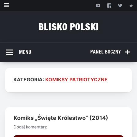
Przejdź
do
treści
BLISKO POLSKI
www.bliskopolski.pl
PANEL BOCZNY
MENU
KATEGORIA:
KOMIKSY PATRIOTYCZNE
Komiks „Święte Królestwo” (2014)
Dodaj komentarz