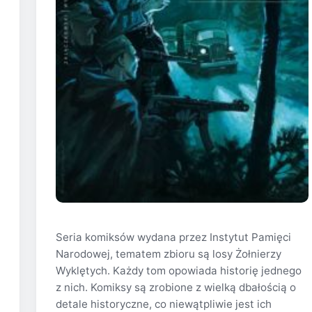
Seria komiksów wydana przez Instytut Pamięci
Narodowej, tematem zbioru są losy Żołnierzy
Wyklętych. Każdy tom opowiada historię jednego
z nich. Komiksy są zrobione z wielką dbałością o
detale historyczne, co niewątpliwie jest ich