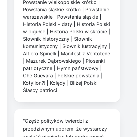
Powstanie wielkopolskie krótko
|
Powstania śląskie krótko
|
Powstanie
warszawskie
|
Powstania śląskie
|
Historia Polski – daty
|
Historia Polski
w pigułce
|
Historia Polski w skrócie
|
Słownik historyczny
|
Słownik
komunistyczny
|
Słownik lustracyjny
|
Altiero Spinelli
|
Manifest z Ventotene
|
Mazurek Dąbrowskiego
|
Piosenki
patriotyczne
|
Hymn państwowy
|
Che Guevara
|
Polskie powstania
|
Kotylion?!
|
Kolędy
|
Bliżej Polski
|
Śląscy patrioci
"Część polityków twierdzi z
przedziwnym uporem, że wystarczy
znaleźć pieniądze lub dodrukować