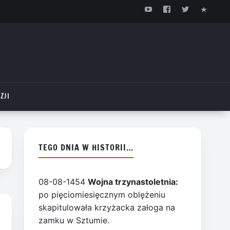
ZJI
TEGO DNIA W HISTORII…
08-08-1454
Wojna trzynastoletnia:
po pięciomiesięcznym oblężeniu
skapitulowała krzyżacka załoga na
zamku w Sztumie.