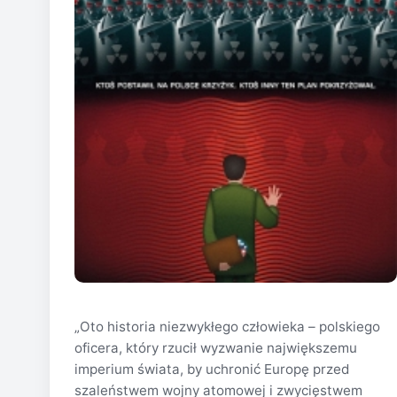
„Oto historia niezwykłego człowieka – polskiego
oficera, który rzucił wyzwanie największemu
imperium świata, by uchronić Europę przed
szaleństwem wojny atomowej i zwycięstwem