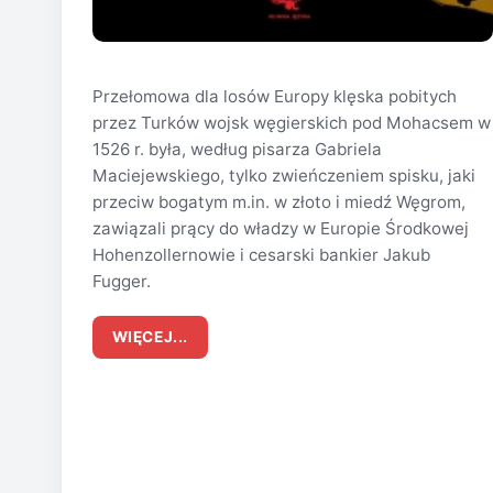
Przełomowa dla losów Europy klęska pobitych
przez Turków wojsk węgierskich pod Mohacsem w
1526 r. była, według pisarza Gabriela
Maciejewskiego, tylko zwieńczeniem spisku, jaki
przeciw bogatym m.in. w złoto i miedź Węgrom,
zawiązali prący do władzy w Europie Środkowej
Hohenzollernowie i cesarski bankier Jakub
Fugger.
WIĘCEJ...