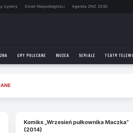
my żyjemy
Dzień Niepodległości
Agenda ONZ 2030
CZNA
GRY POLECANE
MUZEA
SERIALE
TEATR TELEWI
CANE
Komiks „Wrzesień pułkownika Maczka”
(2014)