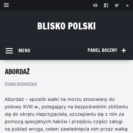
Przejdź
do
treści
BLISKO POLSKI
www.bliskopolski.pl
PANEL BOCZNY
MENU
ABORDAŻ
Dodaj komentarz
Abordaż – sposób walki na morzu stosowany do
połowy XVIII w., polegający na bezpośrednim zbliżeniu
się do okrętu nieprzyjaciela, szczepieniu się z nim za
pomocą specjalnych haków i przejściu części załogi
na pokład wroga, celem zawładnięcia nim przez walkę