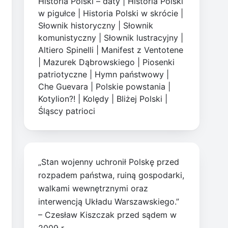
Historia Polski – daty
|
Historia Polski
w pigułce
|
Historia Polski w skrócie
|
Słownik historyczny
|
Słownik
komunistyczny
|
Słownik lustracyjny
|
Altiero Spinelli
|
Manifest z Ventotene
|
Mazurek Dąbrowskiego
|
Piosenki
patriotyczne
|
Hymn państwowy
|
Che Guevara
|
Polskie powstania
|
Kotylion?!
|
Kolędy
|
Bliżej Polski
|
Śląscy patrioci
„Stan wojenny uchronił Polskę przed
rozpadem państwa, ruiną gospodarki,
walkami wewnętrznymi oraz
interwencją Układu Warszawskiego.”
– Czesław Kiszczak przed sądem w