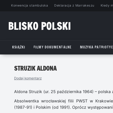
Przejdź
Konwencja stambulska
Deklaracja z Marrakeszu
Kiedy 
do
treści
BLISKO POLSKI
www.bliskopolski.pl
KSIĄŻKI
FILMY DOKUMENTALNE
MUZYKA PATRIOTY
STRUZIK ALDONA
Dodaj komentarz
Aldona Struzik (ur. 25 października 1964) – polska 
Absolwentka wrocławskiej filii PWST w Krakowi
(1987-91) i Polskim (od 1991). Oprócz występowania 