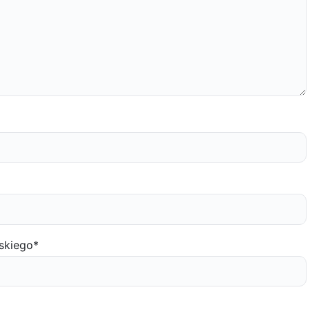
skiego
*