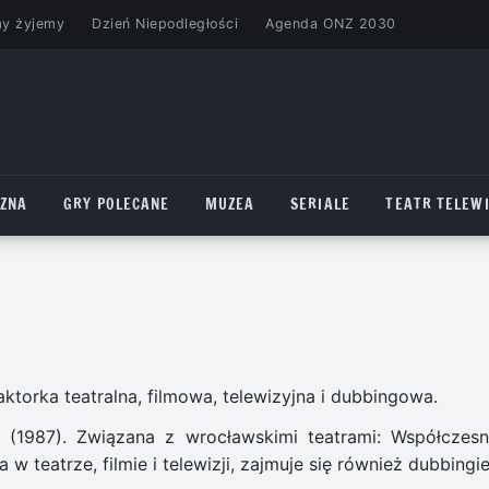
my żyjemy
Dzień Niepodległości
Agenda ONZ 2030
CZNA
GRY POLECANE
MUZEA
SERIALE
TEATR TELEWI
aktorka teatralna, filmowa, telewizyjna i dubbingowa.
e (1987). Związana z wrocławskimi teatrami: Współczes
w teatrze, filmie i telewizji, zajmuje się również dubbingi