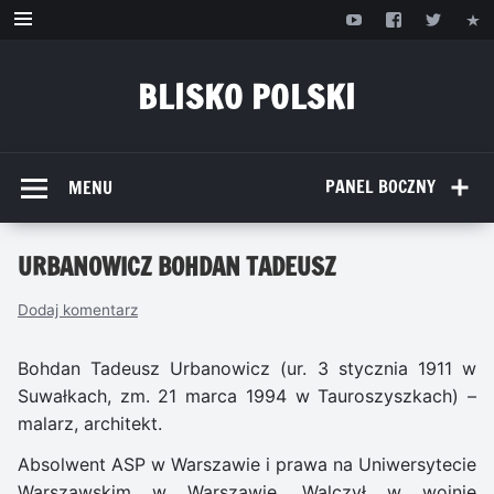
Przejdź
do
treści
BLISKO POLSKI
www.bliskopolski.pl
PANEL BOCZNY
MENU
URBANOWICZ BOHDAN TADEUSZ
Dodaj komentarz
Bohdan Tadeusz Urbanowicz (ur. 3 stycznia 1911 w
Suwałkach, zm. 21 marca 1994 w Tauroszyszkach) –
malarz, architekt.
Absolwent ASP w Warszawie i prawa na Uniwersytecie
Warszawskim w Warszawie. Walczył w wojnie