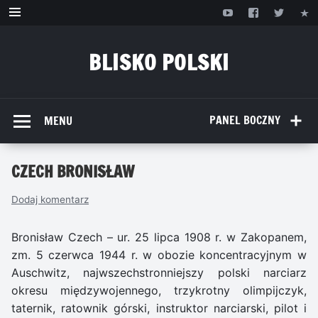
Przejdź
do
treści
BLISKO POLSKI
www.bliskopolski.pl
PANEL BOCZNY
MENU
CZECH BRONISŁAW
Dodaj komentarz
Bronisław Czech – ur. 25 lipca 1908 r. w Zakopanem,
zm. 5 czerwca 1944 r. w obozie koncentracyjnym w
Auschwitz, najwszechstronniejszy polski narciarz
okresu międzywojennego, trzykrotny olimpijczyk,
taternik, ratownik górski, instruktor narciarski, pilot i